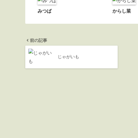
みつば
からし菜
前の記事
じゃがいも