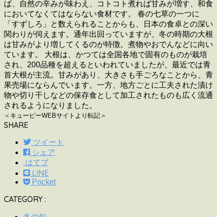
ば、自然の辛みが味わえ、コトコト煮れば甘みが増す、和食
においてなくてはならない食材です。 春の七草の一つに
「すずしろ」と数えられることからも、日本の食卓との深い
関わりが伺えます。通年出回っていますが、冬の時期の大根
は甘みがより増してくるのが特徴。煮物やおでんなどに向い
ています。 大根は、かつては全国各地で固有のものが栽培
され、200品種を超えるといわれていましたが、最近では青
首大根が主流。甘みがあり、大きさも手ごろなことから、青
果売場にならんでいます。一方、地方ごとに工夫された漬け
物や切り干しなどの保存食として加工されたものも広く流通
されるようになりました。
＜キューピーWEBサイトより転記＞
SHARE
ツイート
シェア
はてブ
LINE
Pocket
CATEGORY :
冬の旬