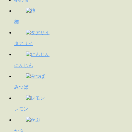
柿
タアサイ
にんじん
みつば
レモン
かぶ