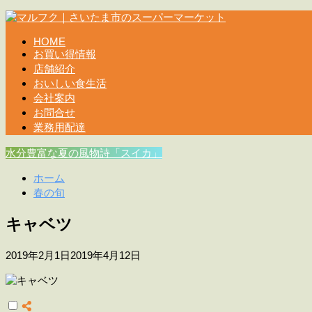
HOME
お買い得情報
店舗紹介
おいしい食生活
会社案内
お問合せ
業務用配達
水分豊富な夏の風物詩「スイカ」
ホーム
春の旬
キャベツ
2019年2月1日
2019年4月12日