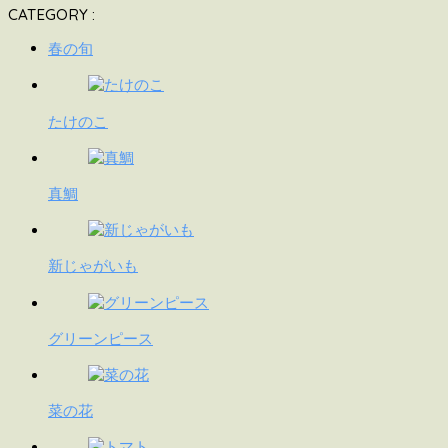
CATEGORY :
春の旬
たけのこ
真鯛
新じゃがいも
グリーンピース
菜の花